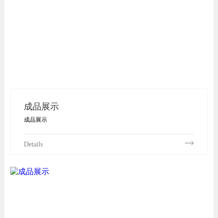
成品展示
成品展示
Details