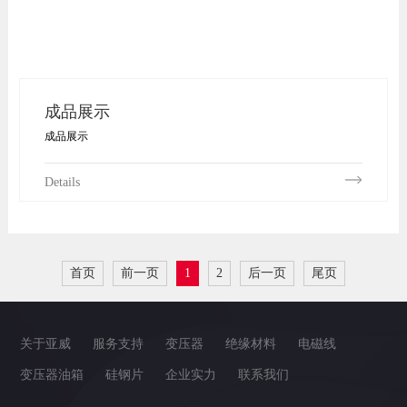
成品展示
成品展示
Details
首页
前一页
1
2
后一页
尾页
关于亚威
服务支持
变压器
绝缘材料
电磁线
变压器油箱
硅钢片
企业实力
联系我们