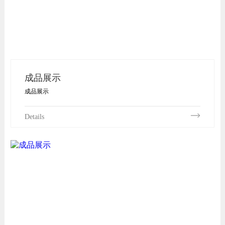
成品展示
成品展示
Details