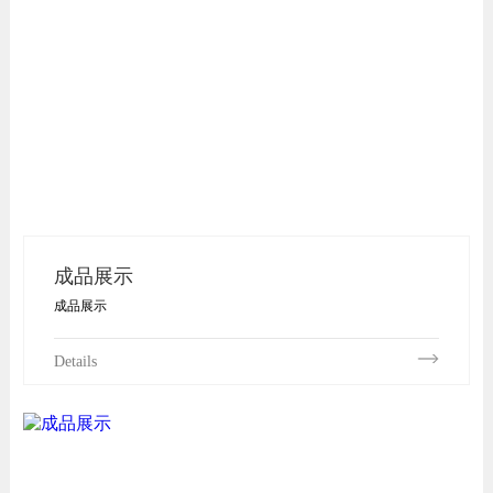
成品展示
成品展示
Details