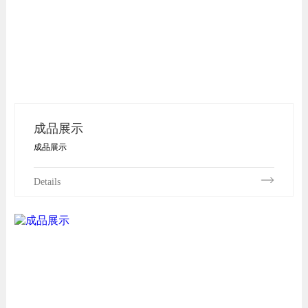
成品展示
成品展示
Details