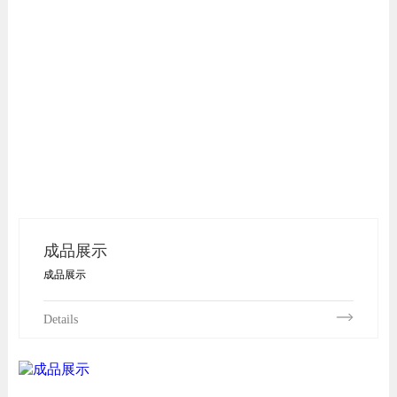
成品展示
成品展示
Details