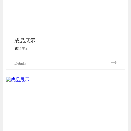
成品展示
成品展示
Details